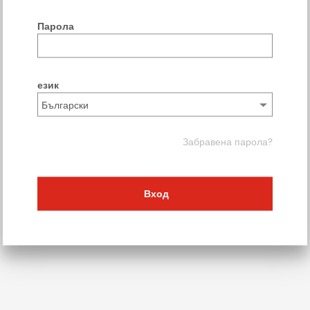
Парола
език
Забравена парола?
Вход